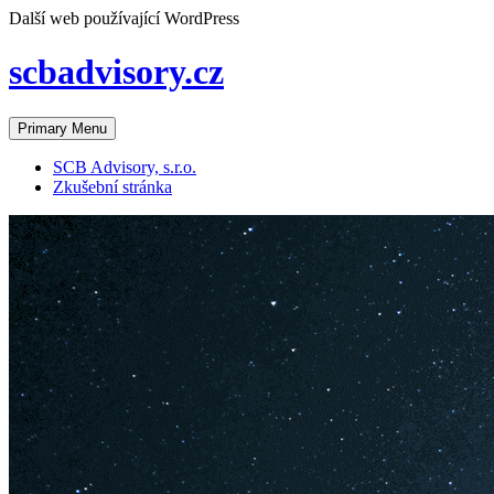
Skip
Další web používající WordPress
to
content
scbadvisory.cz
Primary Menu
SCB Advisory, s.r.o.
Zkušební stránka